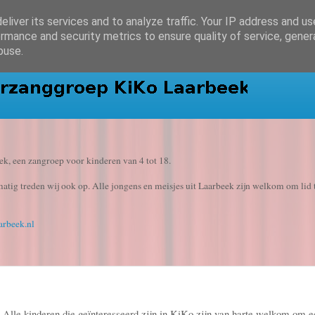
liver its services and to analyze traffic. Your IP address and u
rmance and security metrics to ensure quality of service, gene
buse.
, een zangroep voor kinderen van 4 tot 18.
lmatig treden wij ook op. Alle jongens en meisjes uit Laarbeek zijn welkom om lid 
arbeek.nl
n. Alle kinderen die geïnteresseerd zijn in KiKo zijn van harte welkom om e