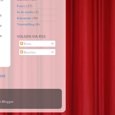
Foto's
(27)
In de media
(2)
ee
Kikontakt
(56)
Voorstelling
(6)
te
om
VOLGEN VIA RSS
Posts
Reacties
ost
or
Blogger
.