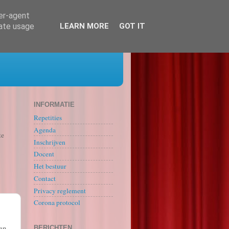
ser-agent
rate usage
LEARN MORE
GOT IT
INFORMATIE
Repetities
Agenda
te
Inschrijven
Docent
Het bestuur
Contact
Privacy reglement
Corona protocol
en
BERICHTEN